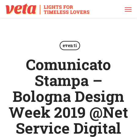
Skip
Men
to
main
content
eventi
Comunicato
Stampa –
Bologna Design
Week 2019 @Net
Service Digital