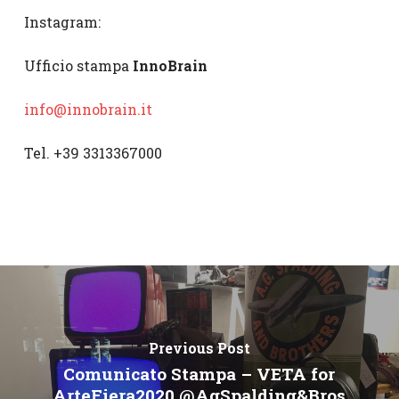
Instagram:
Ufficio stampa
InnoBrain
info@innobrain.it
Tel. +39 3313367000
Previous Post
Comunicato Stampa – VETA for
ArteFiera2020 @AgSpalding&Bros